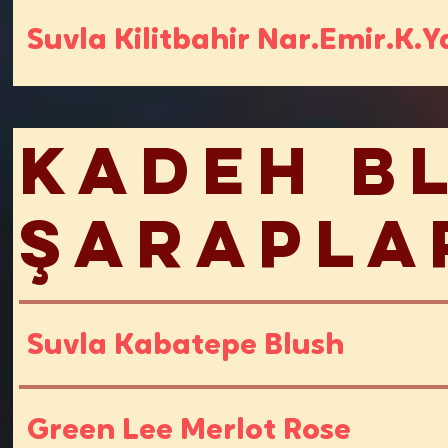
Suvla Kilitbahir Nar.Emir.K.Y
Kadeh B
Şarapla
Suvla Kabatepe Blush
Green Lee Merlot Rose