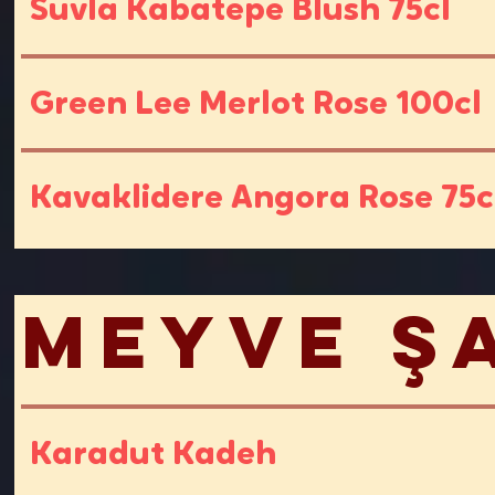
Suvla Kabatepe Blush 75cl
Green Lee Merlot Rose 100cl
Kavaklidere Angora Rose 75c
Meyve Ş
Karadut Kadeh