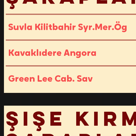
Suvla Kilitbahir Syr.Mer.Ög
Kavaklıdere Angora
Green Lee Cab. Sav
Şişe Kır