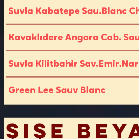
Suvla Kabatepe Sau.Blanc C
Kavaklıdere Angora Cab. Sau
Suvla Kilitbahir Sav.Emir.Nar
Green Lee Sauv Blanc
Şişe Bey