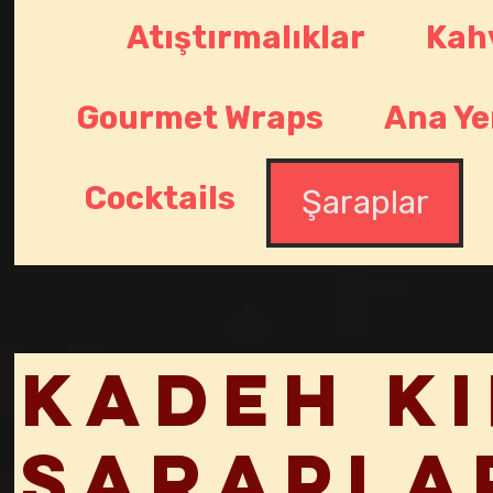
Atıştırmalıklar
Kah
Gourmet Wraps
Ana Ye
Cocktails
Şaraplar
Kadeh Kı
Şarapla