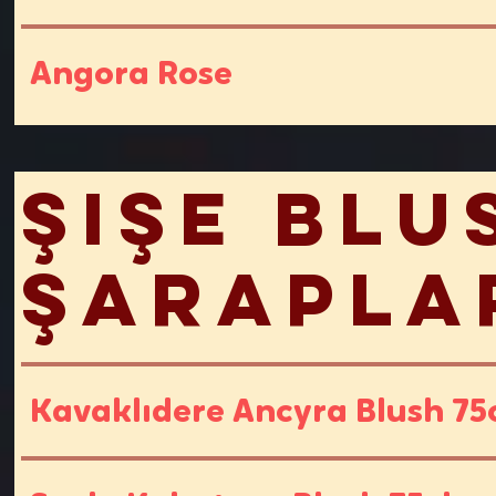
Angora Rose
Şişe Bl
Şarapla
Kavaklıdere Ancyra Blush 75