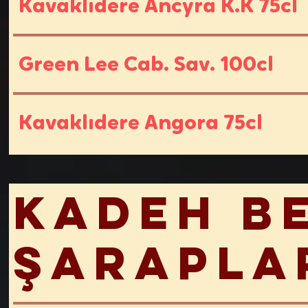
Kavaklıdere Ancyra K.K 75cl
Green Lee Cab. Sav. 100cl
Kavaklıdere Angora 75cl
Kadeh B
Şarapla